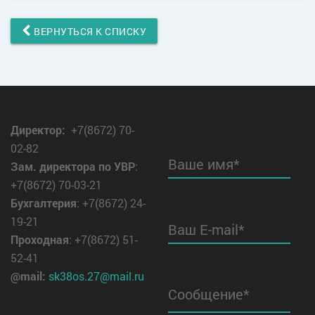
ВЕРНУТЬСЯ К СПИСКУ
Директор
:
+7(8672) 70-
02-82
Ваше имя*
Зам. директора по УВР
:
+7(8672) 70-03-21
Бухгалтерия
: +7(8672) 24-
19-21
Ваш E-mail*
Проходная
: +7(8672) 51-
52-41
@mail:
sk38os.27@mail.ru
Сообщение*