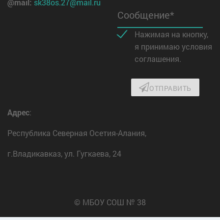
@mail:
sk38os.27@mail.ru
Сообщение*
Нажимая на кнопку,
я принимаю условия
соглашения.
ОТПРАВИТЬ
Адрес
:
Республика Северная Осетия-Алания,
г.Владикавказ, ул. Гугкаева, 24
© МБОУ СОШ № 38