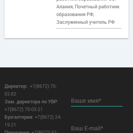
Алания, Почетный работник
образования РФ,
Заслуженный учитель РФ
Директор
:
+7(8672) 70-
02-82
Ваше имя*
Зам. директора по УВР
:
+7(8672) 70-03-21
Бухгалтерия
: +7(8672) 24-
19-21
Ваш E-mail*
Проходная
: +7(8672) 51-