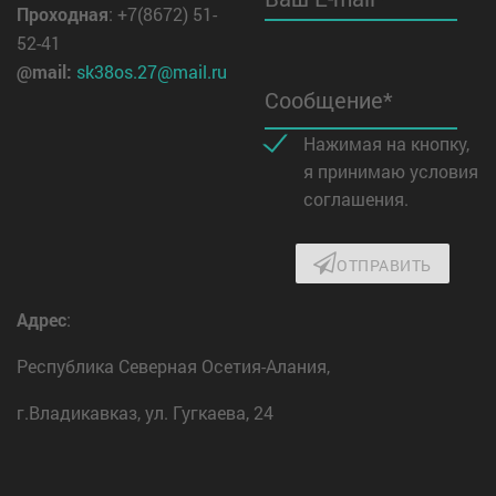
Проходная
: +7(8672) 51-
52-41
@mail:
sk38os.27@mail.ru
Сообщение*
Нажимая на кнопку,
я принимаю условия
соглашения.
ОТПРАВИТЬ
Адрес
:
Республика Северная Осетия-Алания,
г.Владикавказ, ул. Гугкаева, 24