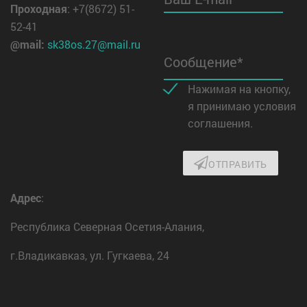
Проходная
: +7(8672) 51-
52-41
@mail:
sk38os.27@mail.ru
Сообщение*
Нажимая на кнопку,
я принимаю условия
соглашения.
ОТПРАВИТЬ
Адрес
:
Республика Северная Осетия-Алания,
г.Владикавказ, ул. Гугкаева, 24